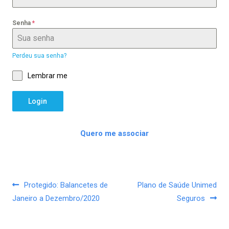
Senha
*
Perdeu sua senha?
Lembrar me
Este formulário irá redirecioná-lo para outra página, uma vez env
Login
Quero me associar
Navegação de Post
Protegido: Balancetes de
Plano de Saúde Unimed
Janeiro a Dezembro/2020
Seguros